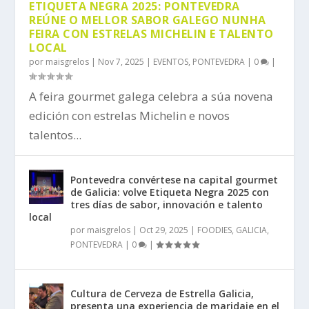
ETIQUETA NEGRA 2025: PONTEVEDRA
REÚNE O MELLOR SABOR GALEGO NUNHA
FEIRA CON ESTRELAS MICHELIN E TALENTO
LOCAL
por
maisgrelos
|
Nov 7, 2025
|
EVENTOS
,
PONTEVEDRA
|
0
|
A feira gourmet galega celebra a súa novena
edición con estrelas Michelin e novos
talentos...
Pontevedra convértese na capital gourmet
de Galicia: volve Etiqueta Negra 2025 con
tres días de sabor, innovación e talento
local
por
maisgrelos
|
Oct 29, 2025
|
FOODIES
,
GALICIA
,
PONTEVEDRA
|
0
|
Cultura de Cerveza de Estrella Galicia,
presenta una experiencia de maridaje en el