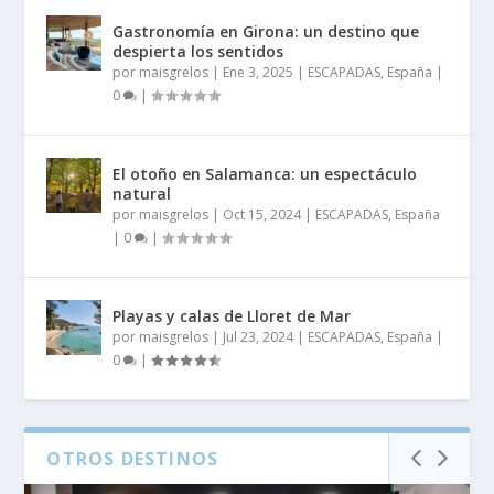
Gastronomía en Girona: un destino que
despierta los sentidos
por
maisgrelos
|
Ene 3, 2025
|
ESCAPADAS
,
España
|
0
|
El otoño en Salamanca: un espectáculo
natural
por
maisgrelos
|
Oct 15, 2024
|
ESCAPADAS
,
España
|
0
|
Playas y calas de Lloret de Mar
por
maisgrelos
|
Jul 23, 2024
|
ESCAPADAS
,
España
|
0
|
OTROS DESTINOS