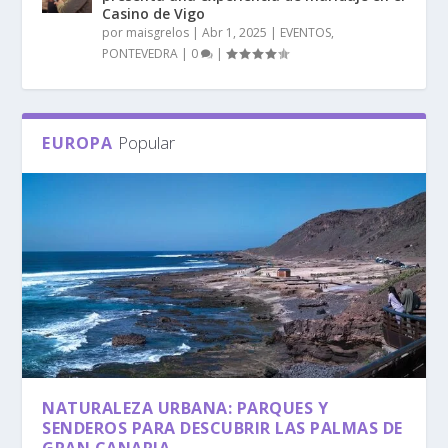
Casino de Vigo
por
maisgrelos
|
Abr 1, 2025
|
EVENTOS
,
PONTEVEDRA
|
0
|
Popular
EUROPA
NATURALEZA URBANA: PARQUES Y
SENDEROS PARA DESCUBRIR LAS PALMAS DE