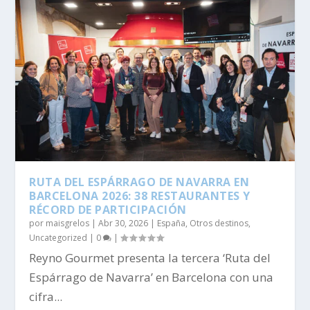
RUTA DEL ESPÁRRAGO DE NAVARRA EN
BARCELONA 2026: 38 RESTAURANTES Y
RÉCORD DE PARTICIPACIÓN
por
maisgrelos
|
Abr 30, 2026
|
España
,
Otros destinos
,
Uncategorized
|
0
|
Reyno Gourmet presenta la tercera ‘Ruta del
Espárrago de Navarra’ en Barcelona con una
cifra...