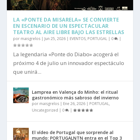
LA «PONTE DA MISARELA» SE CONVIERTE
EN ESCENARIO DE UN ESPECTACULAR
TEATRO AL AIRE LIBRE BAJO LAS ESTRELLAS
por
maisgrelos
|
Jun 25, 2026
|
EVENTOS
,
PORTUGAL
|
0
|
La legendaria «Ponte do Diabo» acogerá el
próximo 4 de julio un innovador espectáculo
que unirá...
Lamprea en Valença do Minho: el ritual
gastronómico más sabroso del invierno
por
maisgrelos
|
Ene 26, 2026
|
PORTUGAL
,
Uncategorized
|
0
|
El vídeo de Portugal que sorprende al
mundo: PORTUGALNTN entra en el Top 3