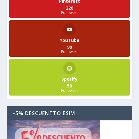
Pinterest
220
Followers
YouTube
90
Followers
Spotify
50
Followers
-5% DESCUENTTO ESIM