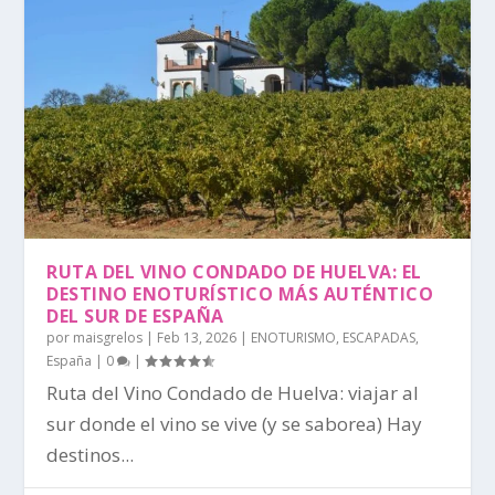
RUTA DEL VINO CONDADO DE HUELVA: EL
DESTINO ENOTURÍSTICO MÁS AUTÉNTICO
DEL SUR DE ESPAÑA
por
maisgrelos
|
Feb 13, 2026
|
ENOTURISMO
,
ESCAPADAS
,
España
|
0
|
Ruta del Vino Condado de Huelva: viajar al
sur donde el vino se vive (y se saborea) Hay
destinos...