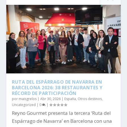
RUTA DEL ESPÁRRAGO DE NAVARRA EN
BARCELONA 2026: 38 RESTAURANTES Y
RÉCORD DE PARTICIPACIÓN
por
maisgrelos
|
Abr 30, 2026
|
España
,
Otros destinos
,
Uncategorized
|
0
|
Reyno Gourmet presenta la tercera ‘Ruta del
Espárrago de Navarra’ en Barcelona con una