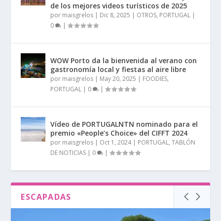
de los mejores videos turísticos de 2025
por
maisgrelos
|
Dic 8, 2025
|
OTROS
,
PORTUGAL
|
0
|
WOW Porto da la bienvenida al verano con
gastronomía local y fiestas al aire libre
por
maisgrelos
|
May 20, 2025
|
FOODIES
,
PORTUGAL
|
0
|
Vídeo de PORTUGALNTN nominado para el
premio «People’s Choice» del CIFFT 2024
por
maisgrelos
|
Oct 1, 2024
|
PORTUGAL
,
TABLÓN
DE NOTICIAS
|
0
|
ESCAPADAS