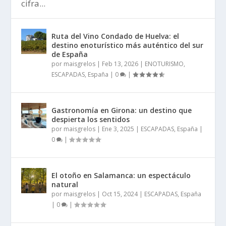
cifra...
Ruta del Vino Condado de Huelva: el
destino enoturístico más auténtico del sur
de España
por
maisgrelos
|
Feb 13, 2026
|
ENOTURISMO
,
ESCAPADAS
,
España
|
0
|
Gastronomía en Girona: un destino que
despierta los sentidos
por
maisgrelos
|
Ene 3, 2025
|
ESCAPADAS
,
España
|
0
|
El otoño en Salamanca: un espectáculo
natural
por
maisgrelos
|
Oct 15, 2024
|
ESCAPADAS
,
España
|
0
|