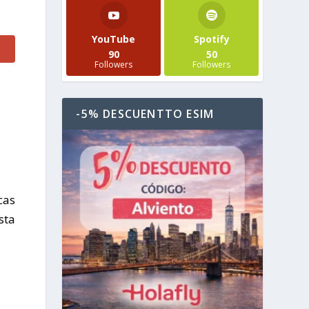
YouTube
Spotify
90
50
Followers
Followers
-5% DESCUENTTO ESIM
cas
sta