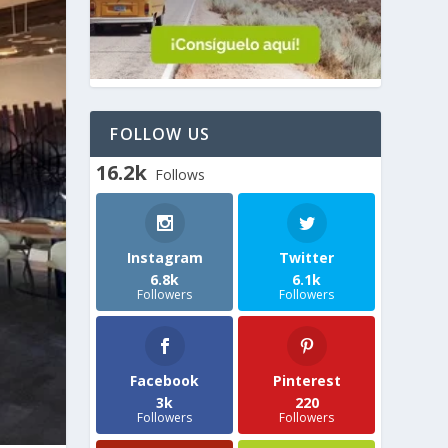
FOLLOW US
16.2k
Follows
Instagram
Twitter
6.8k
6.1k
Followers
Followers
Facebook
Pinterest
3k
220
Followers
Followers