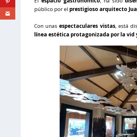
El
espacio gastronómico
, ha sido
dise
público por el
prestigioso arquitecto Ju
Con unas
espectaculares vistas
, está d
línea estética protagonizada por la vid