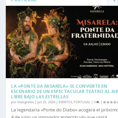
LA «PONTE DA MISARELA» SE CONVIERTE EN
ESCENARIO DE UN ESPECTACULAR TEATRO AL AI
LIBRE BAJO LAS ESTRELLAS
por
maisgrelos
|
Jun 25, 2026
|
EVENTOS
,
PORTUGAL
|
0
|
La legendaria «Ponte do Diabo» acogerá el próxim
4 de julio un innovador espectáculo que unirá...