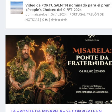
Vídeo de PORTUGALNTN nominado para el premi
«People’s Choice» del CIFFT 2024
por
maisgrelos
|
Oct 1, 2024
|
PORTUGAL
,
TABLÓN DE
NOTICIAS
|
0
|
LA «PONTE DA MISARELA» SE CONVIERTE EN