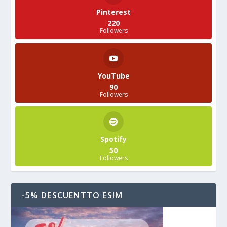
Pinterest
220
Followers
YouTube
90
Followers
Spotify
50
Followers
-5% DESCUENTTO ESIM